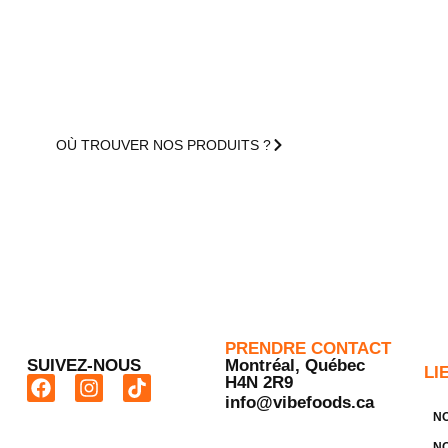
Toujours sans agents de conservation, sans OGM,
sans allergènes et adaptées au régime cétogène.
Découvrez toutes nos saveurs : elles sont tout
simplement irrésistibles !
OÙ TROUVER NOS PRODUITS ?
PRENDRE CONTACT
SUIVEZ-NOUS
Montréal, Québec
LI
H4N 2R9
info@vibefoods.ca
N
NO