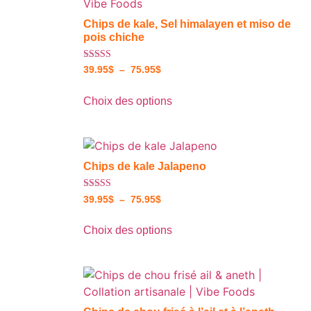
Chips de kale, Sel himalayen et miso de
pois chiche
Note
39.95
$
–
75.95
$
4.75
sur 5
Choix des options
Chips de kale Jalapeno
Note
39.95
$
–
75.95
$
4.50
sur 5
Choix des options