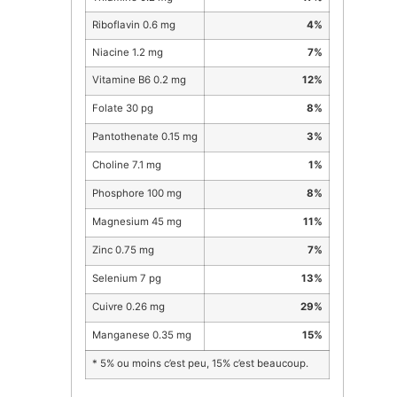
Riboflavin 0.6 mg
4%
Niacine 1.2 mg
7%
Vitamine B6 0.2 mg
12%
Folate 30 pg
8%
Pantothenate 0.15 mg
3%
Choline 7.1 mg
1%
Phosphore 100 mg
8%
Magnesium 45 mg
11%
Zinc 0.75 mg
7%
Selenium 7 pg
13%
Cuivre 0.26 mg
29%
Manganese 0.35 mg
15%
* 5% ou moins c’est peu, 15% c’est beaucoup.