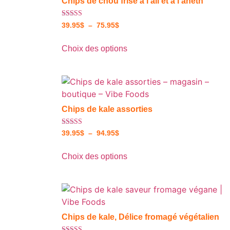
Chips de chou frisé à l’ail et à l’aneth
Note
39.95
$
–
75.95
$
4.50
sur 5
Choix des options
Chips de kale assorties
Note
39.95
$
–
94.95
$
4.50
sur 5
Choix des options
Chips de kale, Délice fromagé végétalien