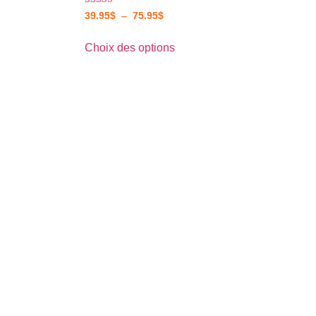
Note
39.95
$
–
75.95
$
4.80
sur 5
Choix des options