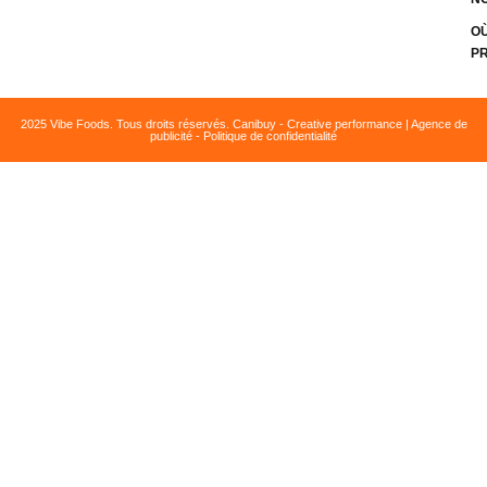
O
P
2025 Vibe Foods. Tous droits réservés. Canibuy - Creative performance | Agence de
publicité - Politique de confidentialité