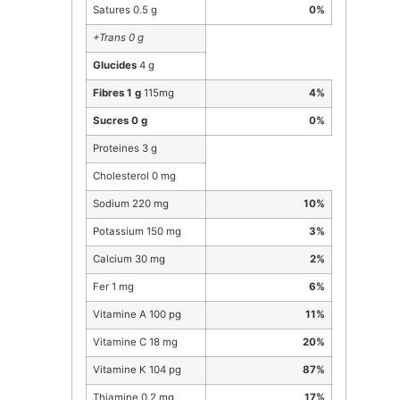
Satures 0.5 g
0%
+Trans 0 g
Glucides
4 g
Fibres 1 g
115mg
4%
Sucres 0 g
0%
Proteines 3 g
Cholesterol 0 mg
Sodium 220 mg
10%
Potassium 150 mg
3%
Calcium 30 mg
2%
Fer 1 mg
6%
Vitamine A 100 pg
11%
Vitamine C 18 mg
20%
Vitamine K 104 pg
87%
Thiamine 0.2 mg
17%